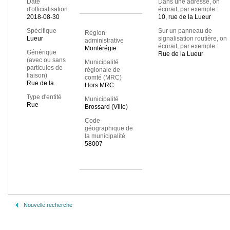
Date
Dans une adresse, on
d'officialisation
écrirait, par exemple :
2018-08-30
10, rue de la Lueur
Spécifique
Sur un panneau de
Région
Lueur
signalisation routière, on
administrative
écrirait, par exemple :
Montérégie
Générique
Rue de la Lueur
(avec ou sans
Municipalité
particules de
régionale de
liaison)
comté (MRC)
Rue de la
Hors MRC
Type d'entité
Municipalité
Rue
Brossard (Ville)
Code
géographique de
la municipalité
58007
Nouvelle recherche