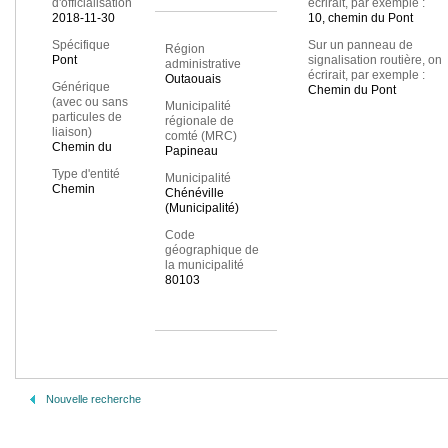
d'officialisation
écrirait, par exemple :
2018-11-30
10, chemin du Pont
Spécifique
Sur un panneau de
Région
Pont
signalisation routière, on
administrative
écrirait, par exemple :
Outaouais
Générique
Chemin du Pont
(avec ou sans
Municipalité
particules de
régionale de
liaison)
comté (MRC)
Chemin du
Papineau
Type d'entité
Municipalité
Chemin
Chénéville
(Municipalité)
Code
géographique de
la municipalité
80103
Nouvelle recherche