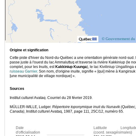
© Gouvernement du
Origine et signification
Cette piste d'hiver du Nord-du-Québec a une orientation générale nord-sud. 
passe juste à l'ouest du lac Ammaluttuq et traverse la rivière Kakkiniup (le n
complet, pour les Inuits, est
Kakkiniup Kuunga
), le lac Kiviliniup Ungallinga e
ruisseau Garnier
. Son nom, d'origine inuite, signifie « [qui] mène à Kangirsuk
[une municipalité de village nordique] ».
Sources
Institut culturel Avataq. Courriel du 28 février 2019.
MÜLLER-WILLE, Ludger.
Répertoire toponymique inuit du Nunavik (Québec,
Canada)
, Institut culturel Avataq, 1987, page 111, 25C/12, numéro 65.
Date
Latitude Longitud
d'officialisation
(coord. sexagésimales)