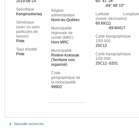
2019-06-14
60° 41' 28"
-69° 48' 15"
Spécifique
Région
Kangirsuliariaq
Latitude Longitud
administrative
(coord. décimales)
Nord-du-Québec
Générique
60.69111
(avec ou sans
-69.80417
Municipalité
particules de
régionale de
liaison)
Carte topographique
comté (MRC)
Piste
1/50 000
Hors MRC
25C12
Type d'entité
Municipalité
Piste
Carte topographique
Rivière-Koksoak
1/20 000
(Territoire non
25C12 -0201
organisé)
Code
géographique de
la municipalité
99902
Nouvelle recherche