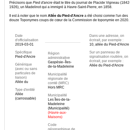
Précisons que
Pied d'ancre
était le titre du journal de Placide Vigneau (1842
1926), un Madelinot qui a immigré à Havre-Saint-Pierre, en 1858.
Il est à noter que le nom
Allée du Pied-d'Ancre
a été choisi comme l'un des
douze Toponymes coups de cœur de la Commission de toponymie en 2020.
Date
Dans une adresse, on
d'officialisation
écrirait, par exemple :
2019-03-01
10, allée du Pied-d'Ancre
Spécifique
Sur un panneau de
Région
Pied-d'Ancre
signalisation routière, on
administrative
écrirait, par exemple :
Gaspésie–Îles-
Générique
Allée du Pied-d'Ancre
de-la-Madeleine
(avec ou sans
particules de
Municipalité
liaison)
régionale de
Allée du
comté (MRC)
Hors MRC
Type d'entité
Allée
Municipalité
(carrossable)
Les Îles-de-la-
Madeleine
(Municipalité)
(Havre-aux-
Maisons)
Code
géographique de