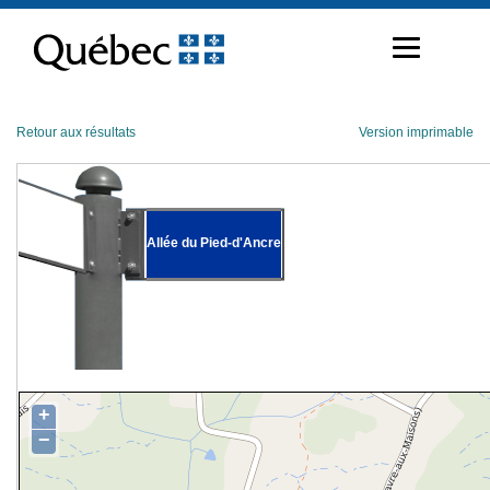
Passer
au
contenu
Retour aux résultats
Version imprimable
Allée du Pied-d'Ancre
+
−