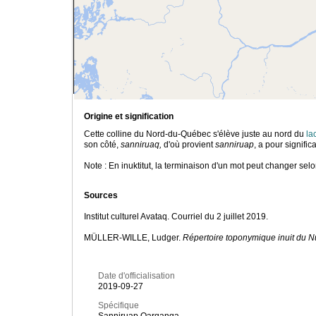
Origine et signification
Cette colline du Nord-du-Québec s'élève juste au nord du
la
son côté,
sanniruaq,
d'où provient
sanniruap
, a pour signific
Note : En inuktitut, la terminaison d'un mot peut changer se
Sources
Institut culturel Avataq. Courriel du 2 juillet 2019.
MÜLLER-WILLE, Ludger.
Répertoire toponymique inuit du 
Date d'officialisation
2019-09-27
Spécifique