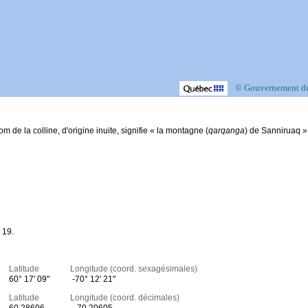
© Gouvernement d
om de la colline, d'origine inuite, signifie « la montagne (
qarqanga
) de Sanniruaq »
 19.
Latitude Longitude (coord. sexagésimales)
60° 17' 09"
-70° 12' 21"
Latitude Longitude (coord. décimales)