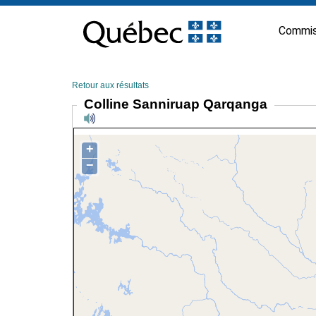
Passer
au
Commis
contenu
Retour aux résultats
Colline Sanniruap Qarqanga
+
−