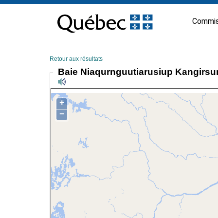
Passer
au
Commis
contenu
Retour aux résultats
Baie Niaqurnguutiarusiup Kangirs
+
−