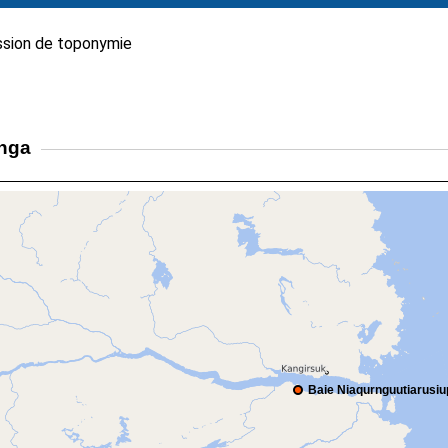
sion de toponymie
unga
Baie Niaqurnguutiarusi