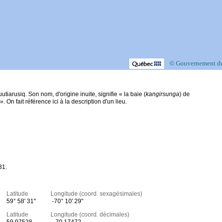
© Gouvernement d
iarusiq. Son nom, d'origine inuite, signifie « la baie (
kangirsunga
) de
». On fait référence ici à la description d'un lieu.
31.
Latitude Longitude (coord. sexagésimales)
59° 58' 31"
-70° 10' 29"
Latitude Longitude (coord. décimales)