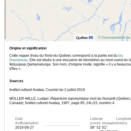
© Gouvernement du
Origine et signification
Cette nappe d'eau du Nord-du-Québec correspond à la partie est du
lac
Guenyveau
. Elle est située à une douzaine de kilomètres au nord-ouest du l
Ikirjuujaup Qamanialunga. Son nom, d'origine inuite, signifie « il y a beauco
d'îles ».
Sources
Institut culturel Avataq. Courriel du 2 juillet 2019.
MÜLLER-WILLE, Ludger.
Répertoire toponymique inuit du Nunavik (Québec,
Canada)
, Institut culturel Avataq, 1987, page 85, 24L/15, numéro 4.
Date
Latitude Longitud
d'officialisation
(coord. sexagésimales)
2019-09-27
58° 51' 01"