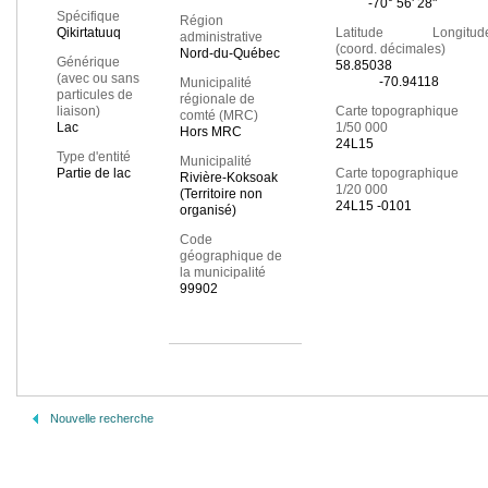
-70° 56' 28"
Spécifique
Région
Qikirtatuuq
Latitude Longitud
administrative
(coord. décimales)
Nord-du-Québec
Générique
58.85038
(avec ou sans
-70.94118
Municipalité
particules de
régionale de
liaison)
Carte topographique
comté (MRC)
Lac
1/50 000
Hors MRC
24L15
Type d'entité
Municipalité
Partie de lac
Carte topographique
Rivière-Koksoak
1/20 000
(Territoire non
24L15 -0101
organisé)
Code
géographique de
la municipalité
99902
Nouvelle recherche