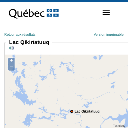
Passer
au
contenu
Retour aux résultats
Version imprimable
Lac Qikirtatuuq
+
−
Lac Qikirtatuuq