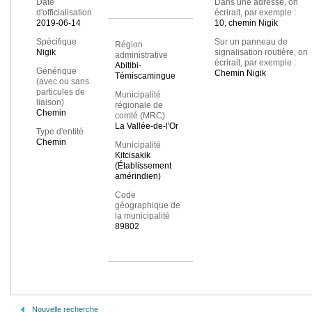
Date
Dans une adresse, on
d'officialisation
écrirait, par exemple :
2019-06-14
10, chemin Nigik
Spécifique
Sur un panneau de
Région
Nigik
signalisation routière, on
administrative
écrirait, par exemple :
Abitibi-
Générique
Chemin Nigik
Témiscamingue
(avec ou sans
particules de
Municipalité
liaison)
régionale de
Chemin
comté (MRC)
La Vallée-de-l'Or
Type d'entité
Chemin
Municipalité
Kitcisakik
(Établissement
amérindien)
Code
géographique de
la municipalité
89802
Nouvelle recherche