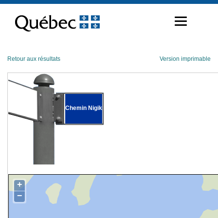
Passer
au
contenu
Retour aux résultats
Version imprimable
Chemin Nigik
+
−