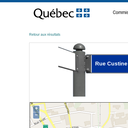
Passer
au
Commis
contenu
Retour aux résultats
Rue Custine
+
−