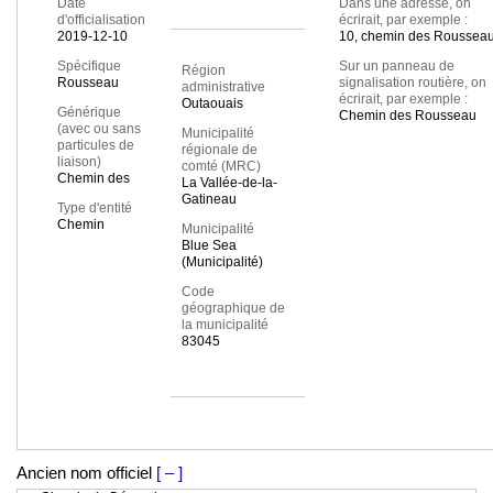
Date
Dans une adresse, on
d'officialisation
écrirait, par exemple :
2019-12-10
10, chemin des Roussea
Spécifique
Sur un panneau de
Région
Rousseau
signalisation routière, on
administrative
écrirait, par exemple :
Outaouais
Générique
Chemin des Rousseau
(avec ou sans
Municipalité
particules de
régionale de
liaison)
comté (MRC)
Chemin des
La Vallée-de-la-
Gatineau
Type d'entité
Chemin
Municipalité
Blue Sea
(Municipalité)
Code
géographique de
la municipalité
83045
Ancien nom officiel
[ – ]