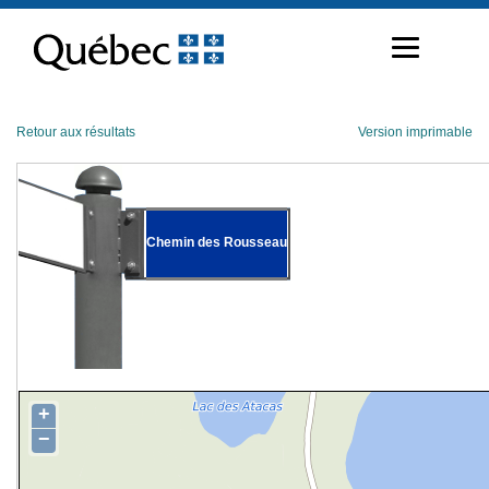
Passer
au
contenu
Retour aux résultats
Version imprimable
Chemin des Rousseau
+
−