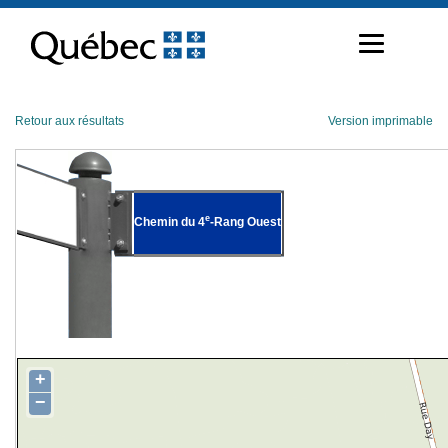
Passer
au
contenu
Retour aux résultats
Version imprimable
e
Chemin du 4
-Rang Ouest
+
−