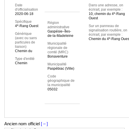
Date
Dans une adresse, on
d'officialisation
écrirait, par exemple :
e
2020-06-18
10, chemin du 4
-Rang
Ouest
Spécifique
Région
e
4
-Rang Ouest
Sur un panneau de
administrative
signalisation routière, on
Gaspésie–Îles-
Générique
écrirait, par exemple :
de-la-Madeleine
(avec ou sans
e
Chemin du 4
-Rang Oues
particules de
Municipalité
liaison)
régionale de
Chemin du
comté (MRC)
Bonaventure
Type d'entité
Chemin
Municipalité
Paspébiac (Ville)
Code
géographique de
la municipalité
05032
Ancien nom officiel
[ – ]