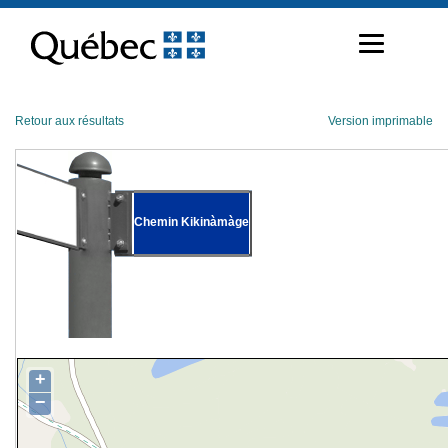
Passer
au
contenu
Retour aux résultats
Version imprimable
Chemin Kikinàmàge
+
−