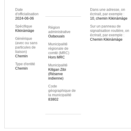
Date
Dans une adresse, on
d'officialisation
écrirait, par exemple :
2024-06-06
10, chemin Kikinàmàge
Spécifique
Sur un panneau de
Région
Kikinàmàge
signalisation routière, on
administrative
écrirait, par exemple :
Outaouais
Générique
Chemin Kikinàmàge
(avec ou sans
Municipalité
particules de
régionale de
liaison)
comté (MRC)
Chemin
Hors MRC
Type d'entité
Municipalité
Chemin
Kitigan Zibi
(Réserve
indienne)
Code
géographique de
la municipalité
83802