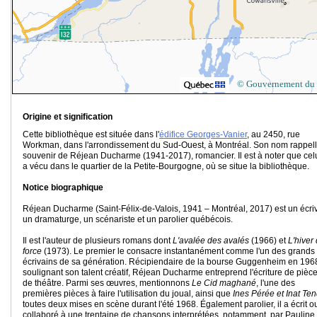
© Gouvernement du
Origine et signification
Cette bibliothèque est située dans l'
édifice Georges-Vanier
, au 2450, rue
Workman, dans l'arrondissement du Sud-Ouest, à Montréal. Son nom rappell
souvenir de Réjean Ducharme (1941-2017), romancier. Il est à noter que celu
a vécu dans le quartier de la Petite-Bourgogne, où se situe la bibliothèque.
Notice biographique
Réjean Ducharme (Saint-Félix-de-Valois, 1941 – Montréal, 2017) est un écriv
un dramaturge, un scénariste et un parolier québécois.
Il est l'auteur de plusieurs romans dont
L'avalée des avalés
(1966) et
L'hiver
force
(1973). Le premier le consacre instantanément comme l'un des grands
écrivains de sa génération. Récipiendaire de la bourse Guggenheim en 196
soulignant son talent créatif, Réjean Ducharme entreprend l'écriture de pièc
de théâtre. Parmi ses œuvres, mentionnons
Le Cid maghané
, l'une des
premières pièces à faire l'utilisation du joual, ainsi que
Ines Pérée et Inat Te
toutes deux mises en scène durant l'été 1968. Également parolier, il a écrit o
collaboré à une trentaine de chansons interprétées, notamment, par Pauline