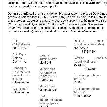
Julien et Robert Charlebois. Réjean Ducharme avait choisi de vivre dans le 
grand anonymat, hors du regard public.
Durant sa carrière, il a remporté de nombreux prix, dont le prix du Gouverneu
général à trois reprises (1966, 1973 et 1982); le prix Québec-Paris (1976); le 
Gilles-Corbeil (1990) et le prix Athanase-David (1994). Il a été nommé officie
l'Ordre national du Québec en 2000. En 2016, la parution de
L'Avalée des
avalés
, 50 ans plus tôt, a été désignée comme événement historique par le
gouvernement du Québec, en vertu de la
Loi sur le patrimoine culturel
.
Date
Latitude Longitud
d'officialisation
(coord. sexagésimales)
2021-10-07
45° 29' 01"
-73° 34' 30"
Spécifique
Région
Réjean-
Latitude Longitud
administrative
Ducharme
(coord. décimales)
Montréal
45.48363
Générique
-73.57508
Municipalité
(avec ou sans
régionale de
particules de
Carte topographique
comté (MRC)
liaison)
1/50 000
Hors MRC
Bibliothèque
31H05
Municipalité
Type d'entité
Carte topographique
Montréal (Ville)
Bibliothèque
1/20 000
31H05 -0202
Code
géographique de
la municipalité