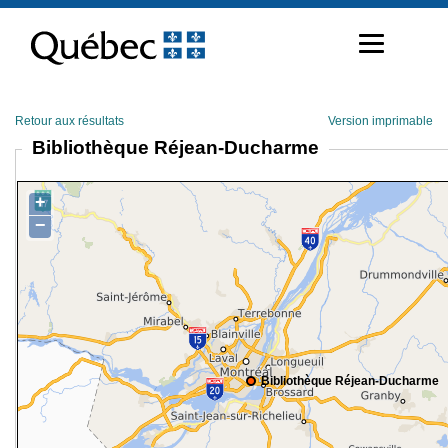
Passer
au
contenu
Retour aux résultats
Version imprimable
Bibliothèque Réjean-Ducharme
+
−
Bibliothèque Réjean-Ducharme