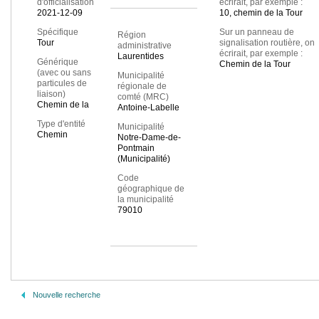
d'officialisation
écrirait, par exemple :
2021-12-09
10, chemin de la Tour
Spécifique
Sur un panneau de
Région
Tour
signalisation routière, on
administrative
écrirait, par exemple :
Laurentides
Générique
Chemin de la Tour
(avec ou sans
Municipalité
particules de
régionale de
liaison)
comté (MRC)
Chemin de la
Antoine-Labelle
Type d'entité
Municipalité
Chemin
Notre-Dame-de-
Pontmain
(Municipalité)
Code
géographique de
la municipalité
79010
Nouvelle recherche