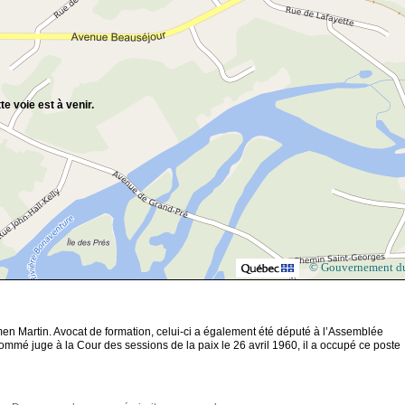
te voie est à venir.
© Gouvernement d
n Martin. Avocat de formation, celui-ci a également été député à l’Assemblée
Nommé juge à la Cour des sessions de la paix le 26 avril 1960, il a occupé ce poste