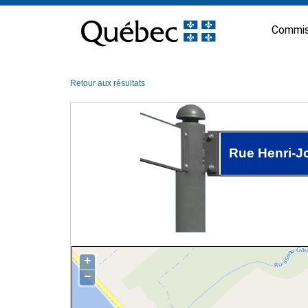
Passer
au
Commis
contenu
Retour aux résultats
Rue Henri-J
+
−