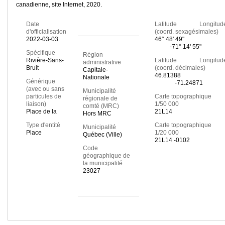
canadienne, site Internet, 2020.
Date
Latitude Longitud
d'officialisation
(coord. sexagésimales)
2022-03-03
46° 48' 49"
-71° 14' 55"
Spécifique
Région
Rivière-Sans-
Latitude Longitud
administrative
Bruit
(coord. décimales)
Capitale-
46.81388
Nationale
Générique
-71.24871
(avec ou sans
Municipalité
particules de
Carte topographique
régionale de
liaison)
1/50 000
comté (MRC)
Place de la
21L14
Hors MRC
Type d'entité
Carte topographique
Municipalité
Place
1/20 000
Québec (Ville)
21L14 -0102
Code
géographique de
la municipalité
23027