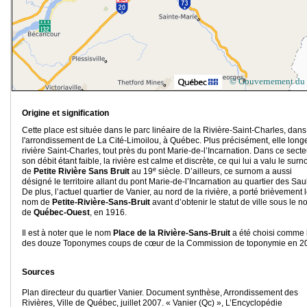
© Gouvernement du
Origine et signification
Cette place est située dans le parc linéaire de la Rivière-Saint-Charles, dans
l'arrondissement de La Cité-Limoilou, à Québec. Plus précisément, elle longe
rivière Saint-Charles, tout près du pont Marie-de-l’Incarnation. Dans ce secte
son débit étant faible, la rivière est calme et discrète, ce qui lui a valu le sur
e
de
Petite
Rivière Sans Bruit
au 19
siècle. D’ailleurs, ce surnom a aussi
désigné le territoire allant du pont Marie-de-l’Incarnation au quartier des Sau
De plus, l’actuel quartier de Vanier, au nord de la rivière, a porté brièvement 
nom de
Petite-Rivière-Sans-Bruit
avant d’obtenir le statut de ville sous le 
de
Québec-Ouest
, en 1916.
Il est à noter que le nom
Place de la Rivière-Sans-Bruit
a été choisi comme 
des douze Toponymes coups de cœur de la Commission de toponymie en 2
Sources
Plan directeur du quartier Vanier. Document synthèse, Arrondissement des
Rivières, Ville de Québec, juillet 2007. « Vanier (Qc) », L’Encyclopédie