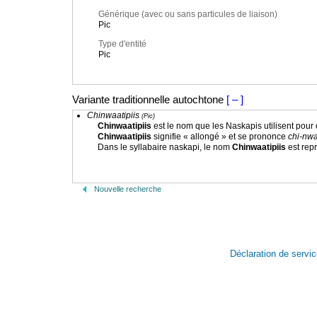
Générique (avec ou sans particules de liaison)
Pic
Type d'entité
Pic
Variante traditionnelle autochtone
[ – ]
Chinwaatipiis
(Pic)
Chinwaatipiis
est le nom que les Naskapis utilisent pour d
Chinwaatipiis
signifie « allongé » et se prononce
chi-nwa
Dans le syllabaire naskapi, le nom
Chinwaatipiis
est rep
Nouvelle recherche
Déclaration de servi