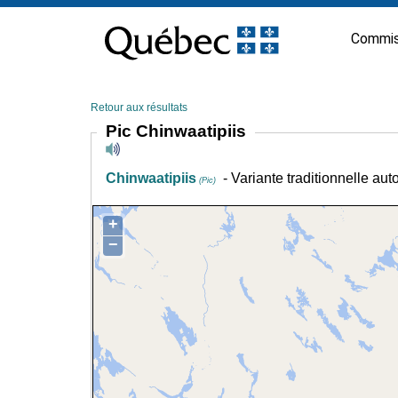
Passer
au
Commis
contenu
Retour aux résultats
Pic Chinwaatipiis
Chinwaatipiis
- Variante traditionnelle au
(Pic)
+
−