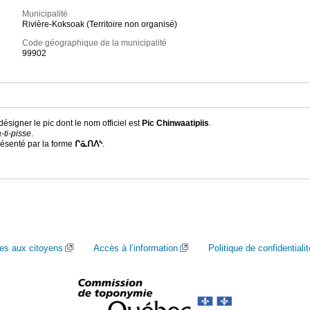
Municipalité
Rivière-Koksoak (Territoire non organisé)
Code géographique de la municipalité
99902
ésigner le pic dont le nom officiel est
Pic Chinwaatipiis
.
-ti-pisse
.
résenté par la forme
ᒋᓏᑎᐱᔅ
.
ces aux citoyens
Accès à l’information
Politique de confidentialit