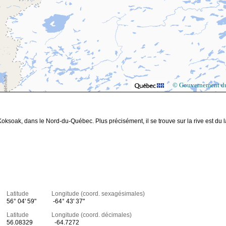
© Gouvernement d
ksoak, dans le Nord-du-Québec. Plus précisément, il se trouve sur la rive est du 
Latitude Longitude (coord. sexagésimales)
56° 04' 59"
-64° 43' 37"
Latitude Longitude (coord. décimales)
56.08329
-64.7272