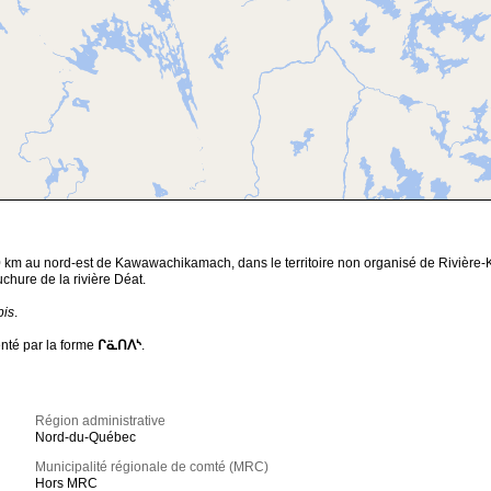
0 km au nord-est de Kawawachikamach, dans le territoire non organisé de Rivière-Ko
hure de la rivière Déat.
pis
.
nté par la forme
ᒋᓏᑎᐱᔅ
.
Région administrative
Nord-du-Québec
Municipalité régionale de comté (MRC)
Hors MRC