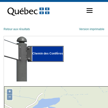
Passer
au
contenu
Retour aux résultats
Version imprimable
Chemin des Conifères
+
−