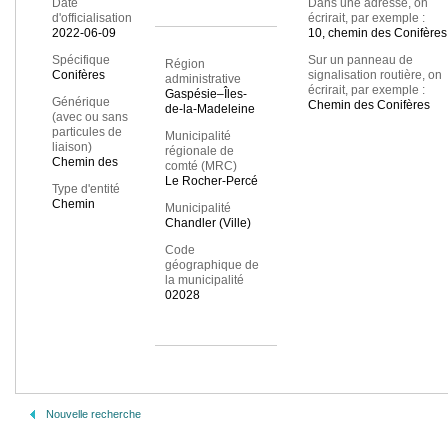
Date
Dans une adresse, on
d'officialisation
écrirait, par exemple :
2022-06-09
10, chemin des Conifères
Spécifique
Sur un panneau de
Région
Conifères
signalisation routière, on
administrative
écrirait, par exemple :
Gaspésie–Îles-
Générique
Chemin des Conifères
de-la-Madeleine
(avec ou sans
particules de
Municipalité
liaison)
régionale de
Chemin des
comté (MRC)
Le Rocher-Percé
Type d'entité
Chemin
Municipalité
Chandler (Ville)
Code
géographique de
la municipalité
02028
Nouvelle recherche