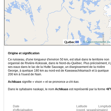
© Gouvernement du
Origine et signification
Ce ruisseau, d'une longueur d'environ 50 km, est situé dans le territoire non
organisé de Rivière-Koksoak, dans le Nord-du-Québec. Plus précisément, il j
ses eaux dans le lac de la Hutte Sauvage, un élargissement de la rivière
George, à quelque 180 km au nord-est de Kawawachikamach et à quelque
200 km à l'ouest de Nain.
Achikaas
signifie « vison » et se prononce
a-chi-kas
.
Dans le syllabaire naskapi, le nom
Achikaas
est représenté par la forme
ᐊᒋ
Date
Latitude Longitud
d'officialisation
(coord. sexagésimales)