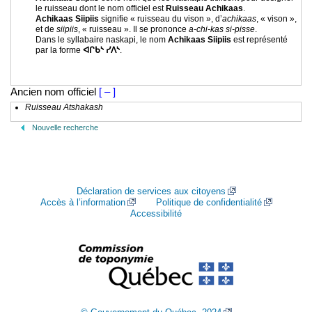
le ruisseau dont le nom officiel est
Ruisseau Achikaas
.
Achikaas Siipiis
signifie « ruisseau du vison », d’
achikaas
, « vison »,
et de
siipiis
, « ruisseau ». Il se prononce
a-chi-kas si-pisse
.
Dans le syllabaire naskapi, le nom
Achikaas Siipiis
est représenté
par la forme
ᐊᒋᑲᔅ ᓯᐱᔅ
.
Ancien nom officiel
[ – ]
Ruisseau Atshakash
Nouvelle recherche
Déclaration de services aux citoyens
Accès à l’information
Politique de confidentialité
Accessibilité