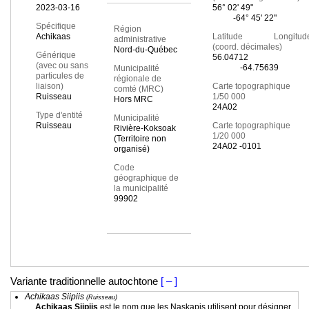
2023-03-16
56° 02' 49"
-64° 45' 22"
Spécifique
Région
Achikaas
Latitude Longitud
administrative
(coord. décimales)
Nord-du-Québec
Générique
56.04712
(avec ou sans
-64.75639
Municipalité
particules de
régionale de
liaison)
Carte topographique
comté (MRC)
Ruisseau
1/50 000
Hors MRC
24A02
Type d'entité
Municipalité
Ruisseau
Carte topographique
Rivière-Koksoak
1/20 000
(Territoire non
24A02 -0101
organisé)
Code
géographique de
la municipalité
99902
Variante traditionnelle autochtone
[ – ]
Achikaas Siipiis
(Ruisseau)
Achikaas Siipiis
est le nom que les Naskapis utilisent pour désigner