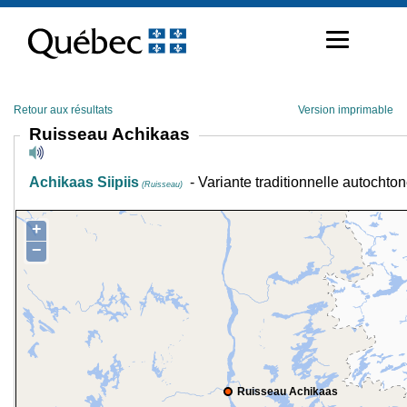
Passer
au
contenu
Retour aux résultats
Version imprimable
Ruisseau Achikaas
Achikaas Siipiis
- Variante traditionnelle autochto
(Ruisseau)
+
−
Ruisseau Achikaas