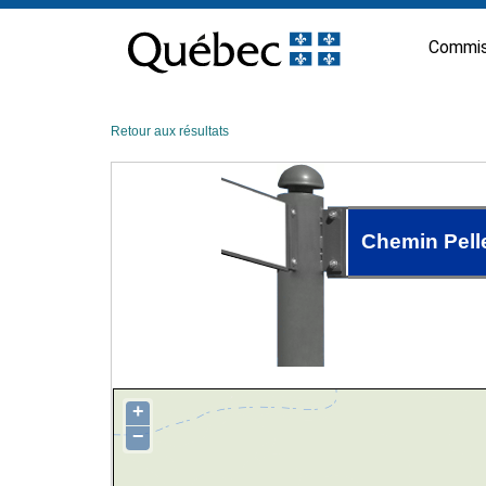
Passer
au
Commis
contenu
Retour aux résultats
Chemin Pelle
+
−