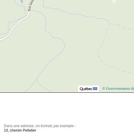
© Gouvernement d
Dans une adresse, on écrirait, par exemple :
10, chemin Pelletier