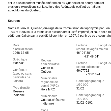
est le plus important musée amérindien au Québec et on peut y admirer
plusieurs expositions sur la culture des Abénaquis et d'autres nations
autochtones du Québec.
Sources
Noms et lieux du Québec, ouvrage de la Commission de toponymie paru en
1994 et 1996 sous la forme d'un dictionnaire illustré imprimé, et sous celle d
cédérom réalisé par la société Micro-Intel, en 1997, à partir de ce dictionnair
Date
Latitude Longitud
d'officialisation
(coord. sexagésimales)
1968-12-05
46° 04' 38"
-72° 49' 01"
Spécifique
Région
Odanak
Latitude Longitud
administrative
(coord. décimales)
Centre-du-
Générique
46.07722
Québec
(avec ou sans
-72.81694
particules de
Municipalité
liaison)
Carte topographique
régionale de
1/50 000
comté (MRC)
Type d'entité
31I02
Hors MRC
Réserve
indienne
Carte topographique
Municipalité
1/20 000
Odanak (Réserve
31I02 -0101
indienne)
Code