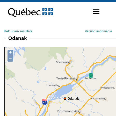
Passer
au
contenu
Retour aux résultats
Version imprimable
Odanak
+
−
Odanak