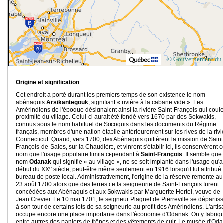
© Gouvernement du
Origine et signification
Cet endroit a porté durant les premiers temps de son existence le nom
abénaquis
Arsikantegouk
, signifiant « rivière à la cabane vide ». Les
Amérindiens de l'époque désignaient ainsi la rivière Saint-François qui coul
proximité du village. Celui-ci aurait été fondé vers 1670 par des Sokwakis,
connus sous le nom habituel de Socoquis dans les documents du Régime
français, membres d'une nation établie antérieurement sur les rives de la rivi
Connecticut. Quand, vers 1700, des Abénaquis quittèrent la mission de Saint
François-de-Sales, sur la Chaudière, et vinrent s'établir ici, ils conservèrent c
nom que l'usage populaire limita cependant à
Saint-François
. Il semble que 
nom
Odanak
qui signifie « au village », ne se soit implanté dans l'usage qu'
e
début du XX
siècle, peut-être même seulement en 1916 lorsqu'il fut attribué
bureau de poste local. Administrativement, l'origine de la réserve remonte au
23 août 1700 alors que des terres de la seigneurie de Saint-François furent
concédées aux Abénaquis et aux Sokwakis par Marguerite Hertel, veuve de
Jean Crevier. Le 10 mai 1701, le seigneur Plagnet de Pierreville se départiss
à son tour de certains lots de sa seigneurie au profit des Amérindiens. L'artis
occupe encore une place importante dans l'économie d'Odanak. On y fabriq
entre autres des paniers de frênes et des vêtements de cuir. Le musée d'Od