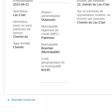
d'officialisation
écrirait, par exemple :
2023-09-21
10, chemin du Lac-Clair
Spécifique
Sur un panneau de
Région
Lac-Clair
signalisation routière, on
administrative
écrirait, par exemple :
Outaouais
Générique
Chemin du Lac-Clair
(avec ou sans
Municipalité
particules de
régionale de
liaison)
comté (MRC)
Chemin du
Papineau
Type d'entité
Municipalité
Chemin
Bowman
(Municipalité)
Code
géographique de
la municipalité
80145
Nouvelle recherche