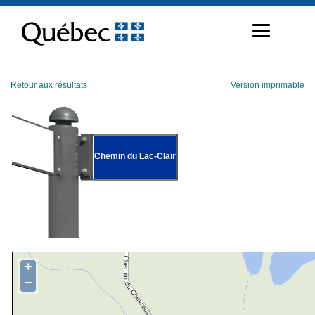
Passer
au
contenu
Retour aux résultats
Version imprimable
Chemin du Lac-Clair
+
−