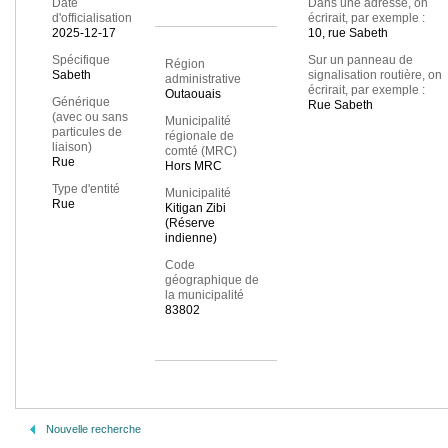
Date
Dans une adresse, on
d'officialisation
écrirait, par exemple :
2025-12-17
10, rue Sabeth
Spécifique
Sur un panneau de
Région
Sabeth
signalisation routière, on
administrative
écrirait, par exemple :
Outaouais
Générique
Rue Sabeth
(avec ou sans
Municipalité
particules de
régionale de
liaison)
comté (MRC)
Rue
Hors MRC
Type d'entité
Municipalité
Rue
Kitigan Zibi
(Réserve
indienne)
Code
géographique de
la municipalité
83802
Nouvelle recherche