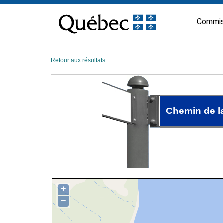
Passer
au
Commis
contenu
Retour aux résultats
Chemin de 
+
−