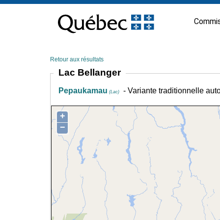
Passer
au
Commis
contenu
Retour aux résultats
Lac Bellanger
Pepaukamau
- Variante traditionnelle au
(Lac)
+
−