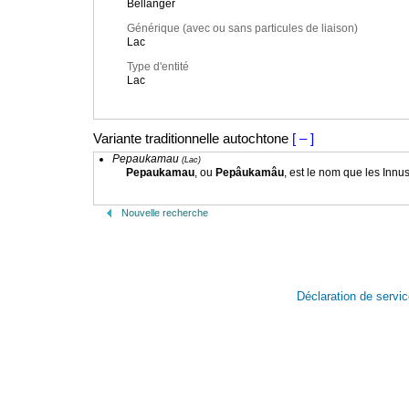
Bellanger
Générique (avec ou sans particules de liaison)
Lac
Type d'entité
Lac
Variante traditionnelle autochtone
[ – ]
Pepaukamau
(Lac)
Pepaukamau
, ou
Pepâukamâu
, est le nom que les Innus 
Nouvelle recherche
Déclaration de servi