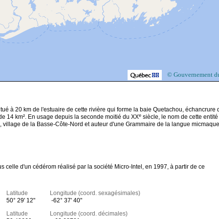
© Gouvernement d
tué à 20 km de l'estuaire de cette rivière qui forme la baie Quetachou, échancrure 
e
cie de 14 km². En usage depuis la seconde moitié du XX
siècle, le nom de cette entité
e, village de la Basse-Côte-Nord et auteur d'une Grammaire de la langue micmaque
celle d'un cédérom réalisé par la société Micro-Intel, en 1997, à partir de ce
Latitude Longitude (coord. sexagésimales)
50° 29' 12"
-62° 37' 40"
Latitude Longitude (coord. décimales)