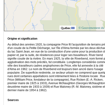
© Gouvernement du
Origine et signification
Au début des années 1920, la compagnie Price fit l'acquisition de terrains pr
d'un coude de la Petite Décharge, sur l'île d'Alma formée par les deux décha
du lac Saint-Jean, en vue de la construction d'une usine pour la production 
papier et, par la suite, de résidences pour loger ses travailleurs. River bend
signifie coude de la rivière. En mars 1925, la ville de Riverbend, nom formé 
agglutination des mots précités, fut constituée. Longtemps considérée comm
ville des travailleurs cadres anglophones de Price, elle fut annexée à la cité
d'Alma en 1962. Le nom de Riverbend est toujours bien ancré dans l'usage
populaire. De superficie restreinte, ce secteur urbain ne comprend que quel
rues dont certaines appellations sont intimement liées à l'histoire locale : Ru
Price (William Price, fondateur de la compagnie), Rue Ricken (E.-A. Ricken,
premier maire de 1925 à 1933), Avenue McNaughton (Georges McNaughton
deuxième maire de 1933 à 1939) et Rue Maloney (R.-M. Maloney, sixième et
dernier maire de 1954 à 1962).
Sources