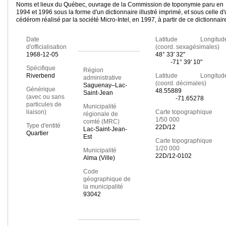
Noms et lieux du Québec, ouvrage de la Commission de toponymie paru en
1994 et 1996 sous la forme d'un dictionnaire illustré imprimé, et sous celle d
cédérom réalisé par la société Micro-Intel, en 1997, à partir de ce dictionnair
Date
Latitude Longitud
d'officialisation
(coord. sexagésimales)
1968-12-05
48° 33' 32"
-71° 39' 10"
Spécifique
Région
Riverbend
Latitude Longitud
administrative
(coord. décimales)
Saguenay–Lac-
Générique
48.55889
Saint-Jean
(avec ou sans
-71.65278
particules de
Municipalité
liaison)
Carte topographique
régionale de
1/50 000
comté (MRC)
Type d'entité
22D/12
Lac-Saint-Jean-
Quartier
Est
Carte topographique
1/20 000
Municipalité
22D/12-0102
Alma (Ville)
Code
géographique de
la municipalité
93042