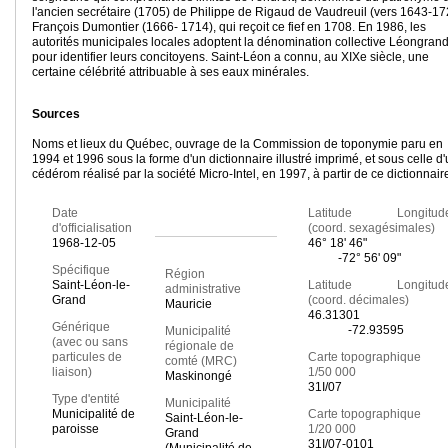
l'ancien secrétaire (1705) de Philippe de Rigaud de Vaudreuil (vers 1643-17
François Dumontier (1666- 1714), qui reçoit ce fief en 1708. En 1986, les
autorités municipales locales adoptent la dénomination collective Léongran
pour identifier leurs concitoyens. Saint-Léon a connu, au XIXe siècle, une
certaine célébrité attribuable à ses eaux minérales.
Sources
Noms et lieux du Québec, ouvrage de la Commission de toponymie paru en
1994 et 1996 sous la forme d'un dictionnaire illustré imprimé, et sous celle d
cédérom réalisé par la société Micro-Intel, en 1997, à partir de ce dictionnair
Date
Latitude Longitud
d'officialisation
(coord. sexagésimales)
1968-12-05
46° 18' 46"
-72° 56' 09"
Spécifique
Région
Saint-Léon-le-
Latitude Longitud
administrative
Grand
(coord. décimales)
Mauricie
46.31301
Générique
-72.93595
Municipalité
(avec ou sans
régionale de
particules de
Carte topographique
comté (MRC)
liaison)
1/50 000
Maskinongé
31I/07
Type d'entité
Municipalité
Municipalité de
Carte topographique
Saint-Léon-le-
paroisse
1/20 000
Grand
31I/07-0101