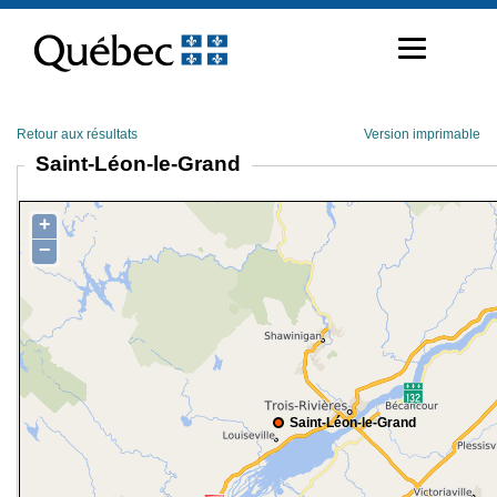
Passer
au
contenu
Retour aux résultats
Version imprimable
Saint-Léon-le-Grand
+
−
Saint-Léon-le-Grand