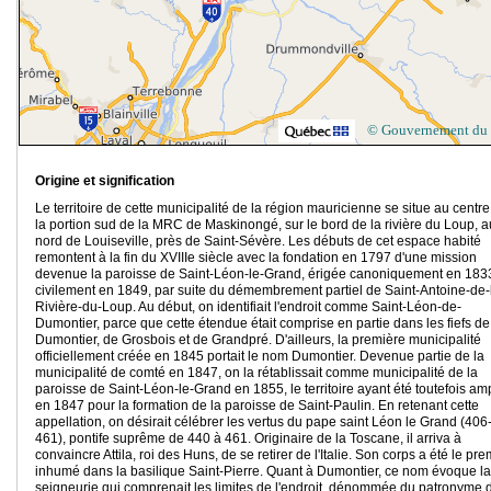
© Gouvernement du
Origine et signification
Le territoire de cette municipalité de la région mauricienne se situe au centr
la portion sud de la MRC de Maskinongé, sur le bord de la rivière du Loup, a
nord de Louiseville, près de Saint-Sévère. Les débuts de cet espace habité
remontent à la fin du XVIIIe siècle avec la fondation en 1797 d'une mission
devenue la paroisse de Saint-Léon-le-Grand, érigée canoniquement en 1833
civilement en 1849, par suite du démembrement partiel de Saint-Antoine-de-
Rivière-du-Loup. Au début, on identifiait l'endroit comme Saint-Léon-de-
Dumontier, parce que cette étendue était comprise en partie dans les fiefs de
Dumontier, de Grosbois et de Grandpré. D'ailleurs, la première municipalité
officiellement créée en 1845 portait le nom Dumontier. Devenue partie de la
municipalité de comté en 1847, on la rétablissait comme municipalité de la
paroisse de Saint-Léon-le-Grand en 1855, le territoire ayant été toutefois am
en 1847 pour la formation de la paroisse de Saint-Paulin. En retenant cette
appellation, on désirait célébrer les vertus du pape saint Léon le Grand (406
461), pontife suprême de 440 à 461. Originaire de la Toscane, il arriva à
convaincre Attila, roi des Huns, de se retirer de l'Italie. Son corps a été le pre
inhumé dans la basilique Saint-Pierre. Quant à Dumontier, ce nom évoque la
seigneurie qui comprenait les limites de l'endroit, dénommée du patronyme 