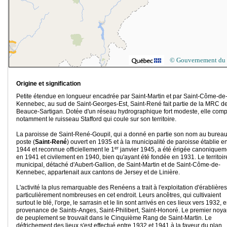
© Gouvernement du
Origine et signification
Petite étendue en longueur encadrée par Saint-Martin et par Saint-Côme-de
Kennebec, au sud de Saint-Georges-Est, Saint-René fait partie de la MRC d
Beauce-Sartigan. Dotée d'un réseau hydrographique fort modeste, elle comp
notamment le ruisseau Stafford qui coule sur son territoire.
La paroisse de Saint-René-Goupil, qui a donné en partie son nom au burea
poste (
Saint-René
) ouvert en 1935 et à la municipalité de paroisse établie e
er
1944 et reconnue officiellement le 1
janvier 1945, a été érigée canoniquem
en 1941 et civilement en 1940, bien qu'ayant été fondée en 1931. Le territoir
municipal, détaché d'Aubert-Gallion, de Saint-Martin et de Saint-Côme-de-
Kennebec, appartenait aux cantons de Jersey et de Linière.
L'activité la plus remarquable des Renéens a trait à l'exploitation d'érablières
particulièrement nombreuses en cet endroit. Leurs ancêtres, qui cultivaient
surtout le blé, l'orge, le sarrasin et le lin sont arrivés en ces lieux vers 1932, 
provenance de Saints-Anges, Saint-Philibert, Saint-Honoré. Le premier noy
de peuplement se trouvait dans le Cinquième Rang de Saint-Martin. Le
défrichement des lieux s'est effectué entre 1932 et 1941 à la faveur du plan