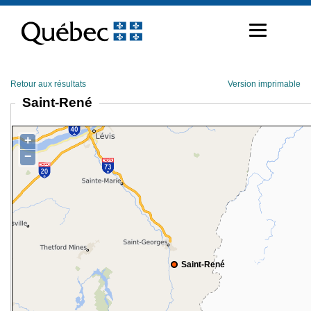
Passer
au
contenu
Retour aux résultats
Version imprimable
Saint-René
+
−
Saint-René