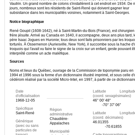
Vautrin. Un grand nombre de colons s'installèrent à cet endroit en 1934. De 
jours, nombreux sont les résidents de Saint-René qui doivent gagner leur
subsistance dans les municipalités voisines, notamment à Saint-Georges.
Notice biographique
René Goupil (1608-1642), né à Saint-Martin-du-Bois (France), est chirurgien
frère jésuite. Arrivé au Canada en 1640, il accompagne, deux ans plus tard, l
père Isaac Jogues en Huronie; tous deux sont faits prisonniers par les Iroquo
torturés. À Ossernenon (Auriesville, New York), il succombe sous la hache d
Iroquois qui l'avait vu faire le signe de la croix sur un enfant, geste pouvant ê
interprété comme un acte maléfique.
Sources
Noms et lieux du Québec, ouvrage de la Commission de toponymie paru en
1994 et 1996 sous la forme d'un dictionnaire illustré imprimé, et sous celle d
cédérom réalisé par la société Micro-Intel, en 1997, à partir de ce dictionnair
Date
Latitude Longitud
d'officialisation
(coord. sexagésimales)
1968-12-05
46° 00' 48"
-70° 37' 06"
Spécifique
Région
Saint-René
Latitude Longitud
administrative
(coord. décimales)
Chaudière-
Générique
46.01355
Appalaches
(avec ou sans
-70.61855
particules de
Municipalité
liaison)
Carte topographique