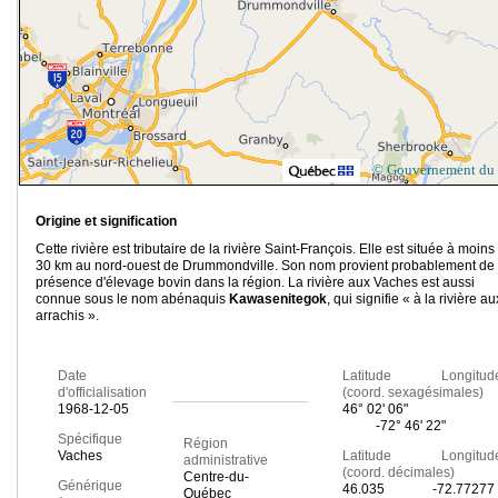
© Gouvernement du
Origine et signification
Cette rivière est tributaire de la rivière Saint-François. Elle est située à moins
30 km au nord-ouest de Drummondville. Son nom provient probablement de 
présence d'élevage bovin dans la région. La rivière aux Vaches est aussi
connue sous le nom abénaquis
Kawasenitegok
, qui signifie « à la rivière au
arrachis ».
Date
Latitude Longitud
d'officialisation
(coord. sexagésimales)
1968-12-05
46° 02' 06"
-72° 46' 22"
Spécifique
Région
Vaches
Latitude Longitud
administrative
(coord. décimales)
Centre-du-
Générique
46.035
-72.77277
Québec