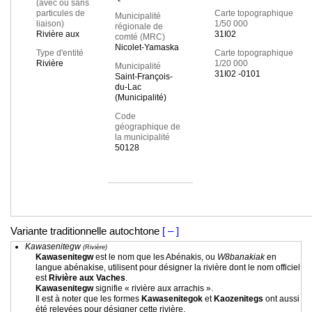
(avec ou sans
particules de
Carte topographique
Municipalité
liaison)
1/50 000
régionale de
Rivière aux
31I02
comté (MRC)
Nicolet-Yamaska
Type d'entité
Carte topographique
Rivière
1/20 000
Municipalité
31I02 -0101
Saint-François-
du-Lac
(Municipalité)
Code
géographique de
la municipalité
50128
Variante traditionnelle autochtone
[ – ]
Kawasenitegw
(Rivière)
Kawasenitegw
est le nom que les Abénakis, ou
W8banakiak
en
langue abénakise, utilisent pour désigner la rivière dont le nom officiel
est
Rivière aux Vaches
.
Kawasenitegw
signifie « rivière aux arrachis ».
Il est à noter que les formes
Kawasenitegok
et
Kaozenitegs
ont aussi
été relevées pour désigner cette rivière.