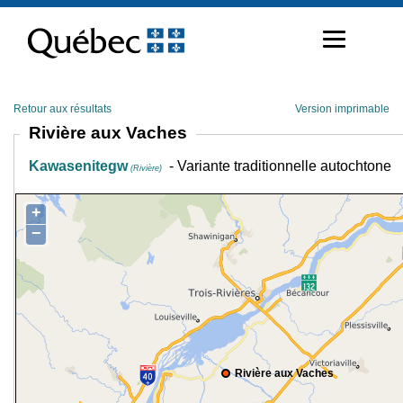
Passer
au
contenu
Retour aux résultats
Version imprimable
Rivière aux Vaches
Kawasenitegw
- Variante traditionnelle autochtone
(Rivière)
+
−
Rivière aux Vaches