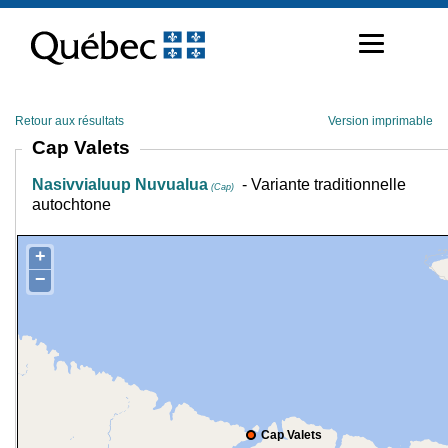
Passer
au
contenu
Retour aux résultats
Version imprimable
Cap Valets
Nasivvialuup Nuvualua
- Variante traditionnelle
(Cap)
autochtone
+
−
Cap Valets