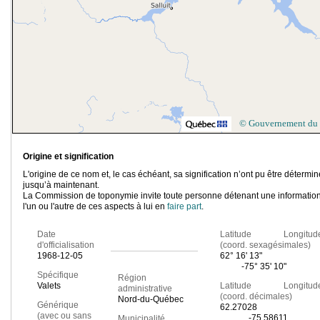
© Gouvernement du
Origine et signification
L'origine de ce nom et, le cas échéant, sa signification n’ont pu être détermi
jusqu’à maintenant.
La Commission de toponymie invite toute personne détenant une information
l'un ou l'autre de ces aspects à lui en
faire part
.
Date
Latitude Longitud
d'officialisation
(coord. sexagésimales)
1968-12-05
62° 16' 13"
-75° 35' 10"
Spécifique
Région
Valets
Latitude Longitud
administrative
(coord. décimales)
Nord-du-Québec
Générique
62.27028
(avec ou sans
-75.58611
Municipalité