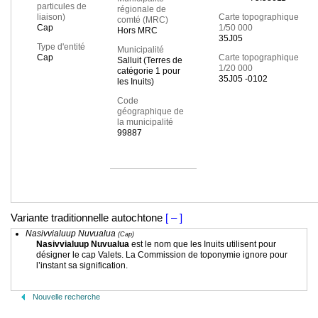
particules de
régionale de
liaison)
Carte topographique
comté (MRC)
Cap
1/50 000
Hors MRC
35J05
Type d'entité
Municipalité
Cap
Carte topographique
Salluit (Terres de
1/20 000
catégorie 1 pour
35J05 -0102
les Inuits)
Code
géographique de
la municipalité
99887
Variante traditionnelle autochtone
[ – ]
Nasivvialuup Nuvualua
(Cap)
Nasivvialuup Nuvualua
est le nom que les Inuits utilisent pour
désigner le cap Valets. La Commission de toponymie ignore pour
l’instant sa signification.
Nouvelle recherche