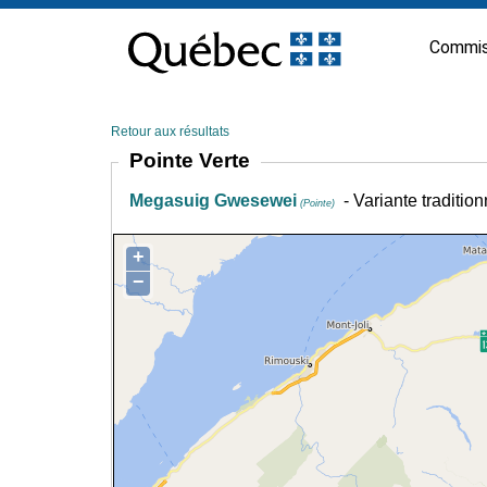
Passer
au
Commis
contenu
Retour aux résultats
Pointe Verte
Megasuig Gwesewei
- Variante traditio
(Pointe)
+
−