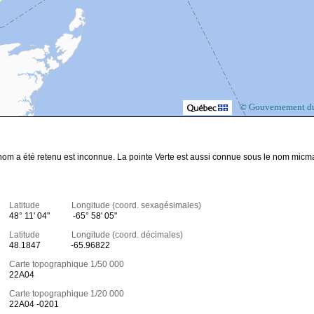
© Gouvernement d
nom a été retenu est inconnue. La pointe Verte est aussi connue sous le nom micm
Latitude Longitude (coord. sexagésimales)
48° 11' 04"
-65° 58' 05"
Latitude Longitude (coord. décimales)
48.1847
-65.96822
Carte topographique 1/50 000
22A04
Carte topographique 1/20 000
22A04 -0201