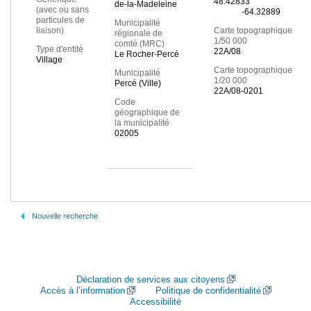
48.42833
de-la-Madeleine
(avec ou sans
-64.32889
particules de
Municipalité
liaison)
Carte topographique
régionale de
1/50 000
comté (MRC)
Type d'entité
22A/08
Le Rocher-Percé
Village
Carte topographique
Municipalité
1/20 000
Percé (Ville)
22A/08-0201
Code
géographique de
la municipalité
02005
Nouvelle recherche
Déclaration de services aux citoyens
Accès à l’information
Politique de confidentialité
Accessibilité