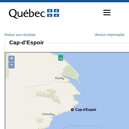
Passer
au
contenu
Retour aux résultats
Version imprimable
Cap-d'Espoir
+
−
Cap-d'Espoir