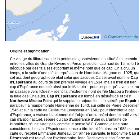
© Gouvernement du
Origine et signification
Ce village du littoral sud de la péninsule gaspésienne est situé à mi-chemin
entre les villes de Grande-Rivière et Percé, près d'un cap haut de 15 m, fort 
découpé par des falaises et portant le même nom que ce cap. On a cru, un
temps, à la suite d'une mésinterprétation de Hormisdas Magnan en 1925, qu
cet accident géographique était celui que Jacques Cartier avait nommé
Cap
d'Espérance
au cours de son premier voyage en 1534, mais il n'en est rien.
cap d'Espérance nommé ainsi par le Malouin – pour l'espoir qu'il avait de tro
un passage vers l'Ouest – identifiait l'extrémité nord de l'île Miscou à l'entrée
la baie des Chaleurs.
Cap d'Espérance
est tombé en désuétude et c'est
Northwest Miscou Point
qui le supplante aujourd'hui. Le spécifique
Espoir
,
paraît sur la mappemonde Harleienne de 1543, sur celle de Pierre Descelier
1546 et sur la carte de Guillaume Levasseur en 1601 pour identifier le cap
d'Espérance, a vraisemblablement été l'objet d'un transfert dénominatif vers 
cap d'Espoir actuel, séparé du cap d'Espérance d'une quarantaine de
kilomètres, s'il ne s'agit pas, comme le pense W. F. Ganong, d'une pure
coïncidence. Le cap d'Espoir commence à être identifié ainsi en 1685 sur un
carte du récollet Emmanuel Jumeau. Or l'année suivante, le toponyme
Cap 
Désespoir
est relevé par l'hydrographe Jean Deshayes sur sa
Carte de