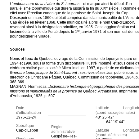
L'embouchure de la rivière de S. Laurens...
et marque ainsi le début d'un
e
parallélisme toponymique qui durera jusqu'à la fin du XIX
siècle. Il culmine 
effet avec l'érection canonique de la paroisse de Saint-Joseph-du-Cap-
Désespoir en mars 1860 qui était comprise dans la municipalité de L'Anse-d
Cap érigée en février 1868. Cette municipalité a pris le nom
Cap-d'Espoir
,
revenant ainsi à la désignation primitive, en 1935. Cette agglomération est
er
fusionnée à la ville de Percé depuis le 1
janvier 1971 et son nom est deme
pour désigner le village.
Sources
Noms et lieux du Québec, ouvrage de la Commission de toponymie paru en
1994 et 1996 sous la forme d'un dictionnaire illustré imprimé, et sous celle d
cédérom réalisé par la société Micro-Intel, en 1997, à partir de ce dictionnair
Itinéraire toponymique du Saint-Laurent : ses rives et ses îles
, publié sous la
direction de Christiane Pâquet, Québec, Commission de toponymie, 1984, p.
368-369.
MAGNAN, Hormisdas,
Dictionnaire historique et géographique des paroisse
missions et municipalités de la province de Québec
, Arthabaska, Imprimerie
d'Arthabaska, 1925, p. 507.
Date
Latitude Longitud
d'officialisation
(coord. sexagésimales)
1976-12-24
48° 25' 42"
-64° 19' 44"
Spécifique
Région
Cap-d'Espoir
Latitude Longitud
administrative
(coord. décimales)
Gaspésie–Îles-
Générique