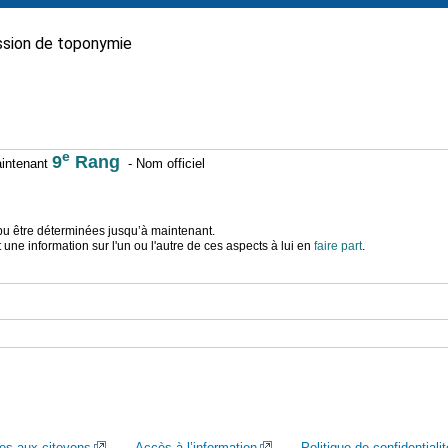
sion de toponymie
e
9
Rang
maintenant
- Nom officiel
t pu être déterminées jusqu’à maintenant.
ne information sur l'un ou l'autre de ces aspects à lui en
faire part
.
ces aux citoyens
Accès à l’information
Politique de confidentialit