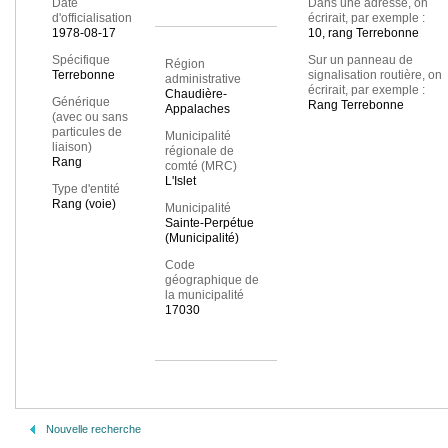
Date
Dans une adresse, on
d'officialisation
écrirait, par exemple :
1978-08-17
10, rang Terrebonne
Spécifique
Sur un panneau de
Région
Terrebonne
signalisation routière, on
administrative
écrirait, par exemple :
Chaudière-
Générique
Rang Terrebonne
Appalaches
(avec ou sans
particules de
Municipalité
liaison)
régionale de
Rang
comté (MRC)
L'Islet
Type d'entité
Rang (voie)
Municipalité
Sainte-Perpétue
(Municipalité)
Code
géographique de
la municipalité
17030
Nouvelle recherche