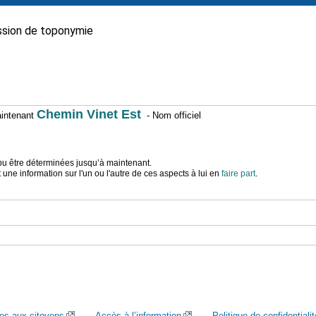
sion de toponymie
Chemin Vinet Est
maintenant
- Nom officiel
t pu être déterminées jusqu’à maintenant.
ne information sur l'un ou l'autre de ces aspects à lui en
faire part
.
ces aux citoyens
Accès à l’information
Politique de confidentialit