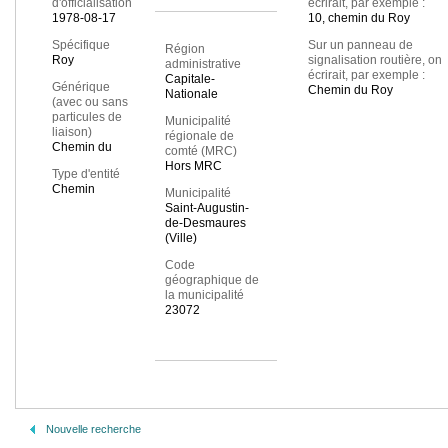
d'officialisation
écrirait, par exemple :
1978-08-17
10, chemin du Roy
Spécifique
Sur un panneau de
Région
Roy
signalisation routière, on
administrative
écrirait, par exemple :
Capitale-
Générique
Chemin du Roy
Nationale
(avec ou sans
particules de
Municipalité
liaison)
régionale de
Chemin du
comté (MRC)
Hors MRC
Type d'entité
Chemin
Municipalité
Saint-Augustin-
de-Desmaures
(Ville)
Code
géographique de
la municipalité
23072
Nouvelle recherche