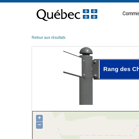
Passer
au
Commis
contenu
Retour aux résultats
Rang des C
+
−