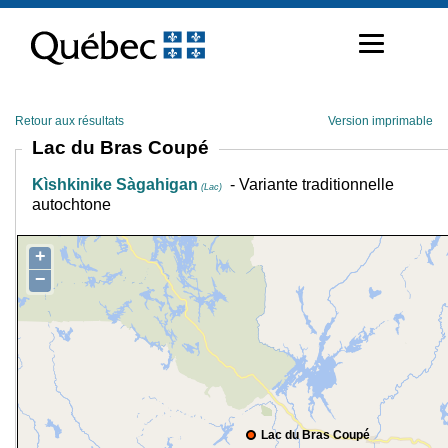
Passer
au
contenu
Retour aux résultats
Version imprimable
Lac du Bras Coupé
Kìshkinike Sàgahigan
- Variante traditionnelle
(Lac)
autochtone
+
−
Lac du Bras Coupé