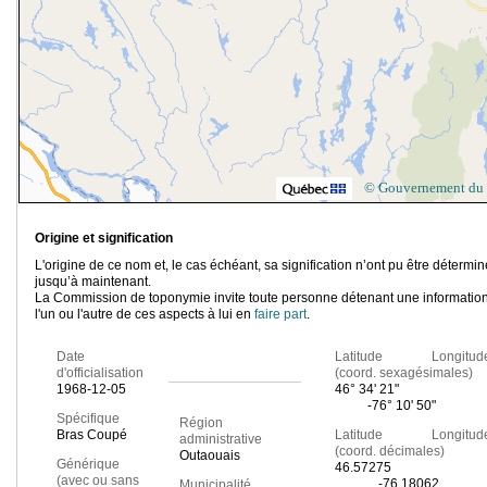
© Gouvernement du
Origine et signification
L'origine de ce nom et, le cas échéant, sa signification n’ont pu être détermi
jusqu’à maintenant.
La Commission de toponymie invite toute personne détenant une information
l'un ou l'autre de ces aspects à lui en
faire part
.
Date
Latitude Longitud
d'officialisation
(coord. sexagésimales)
1968-12-05
46° 34' 21"
-76° 10' 50"
Spécifique
Région
Bras Coupé
Latitude Longitud
administrative
(coord. décimales)
Outaouais
Générique
46.57275
(avec ou sans
-76.18062
Municipalité