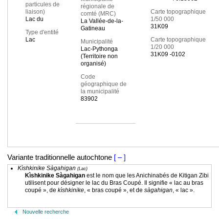
particules de
régionale de
liaison)
Carte topographique
comté (MRC)
Lac du
1/50 000
La Vallée-de-la-
31K09
Gatineau
Type d'entité
Lac
Carte topographique
Municipalité
1/20 000
Lac-Pythonga
31K09 -0102
(Territoire non
organisé)
Code
géographique de
la municipalité
83902
Variante traditionnelle autochtone
[ – ]
Kìshkinike Sàgahigan
(Lac)
Kìshkinike Sàgahigan
est le nom que les Anichinabés de Kitigan Zibi
utilisent pour désigner le lac du Bras Coupé. Il signifie « lac au bras
coupé », de
kìshkinike
, « bras coupé », et de
sàgahigan
, « lac ».
Nouvelle recherche