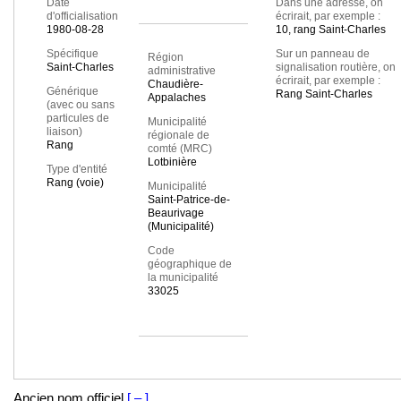
Date
Dans une adresse, on
d'officialisation
écrirait, par exemple :
1980-08-28
10, rang Saint-Charles
Spécifique
Sur un panneau de
Région
Saint-Charles
signalisation routière, on
administrative
écrirait, par exemple :
Chaudière-
Générique
Rang Saint-Charles
Appalaches
(avec ou sans
particules de
Municipalité
liaison)
régionale de
Rang
comté (MRC)
Lotbinière
Type d'entité
Rang (voie)
Municipalité
Saint-Patrice-de-
Beaurivage
(Municipalité)
Code
géographique de
la municipalité
33025
Ancien nom officiel
[ – ]