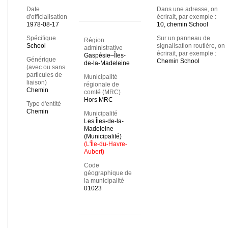
Date
Dans une adresse, on
d'officialisation
écrirait, par exemple :
1978-08-17
10, chemin School
Spécifique
Sur un panneau de
Région
School
signalisation routière, on
administrative
écrirait, par exemple :
Gaspésie–Îles-
Générique
Chemin School
de-la-Madeleine
(avec ou sans
particules de
Municipalité
liaison)
régionale de
Chemin
comté (MRC)
Hors MRC
Type d'entité
Chemin
Municipalité
Les Îles-de-la-
Madeleine
(Municipalité)
(L'Île-du-Havre-
Aubert)
Code
géographique de
la municipalité
01023