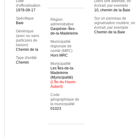
Date
Dans une adresse, on
d'officialisation
écrirait, par exemple :
1978-08-17
10, chemin de la Baie
Spécifique
Sur un panneau de
Région
Baie
signalisation routière, on
administrative
écrirait, par exemple :
Gaspésie–Îles-
Générique
Chemin de la Baie
de-la-Madeleine
(avec ou sans
particules de
Municipalité
liaison)
régionale de
Chemin de la
comté (MRC)
Hors MRC
Type d'entité
Chemin
Municipalité
Les Îles-de-la-
Madeleine
(Municipalité)
(L'Île-du-Havre-
Aubert)
Code
géographique de
la municipalité
01023