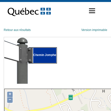
Passer
au
contenu
Retour aux résultats
Version imprimable
Chemin Jomphe
+
−