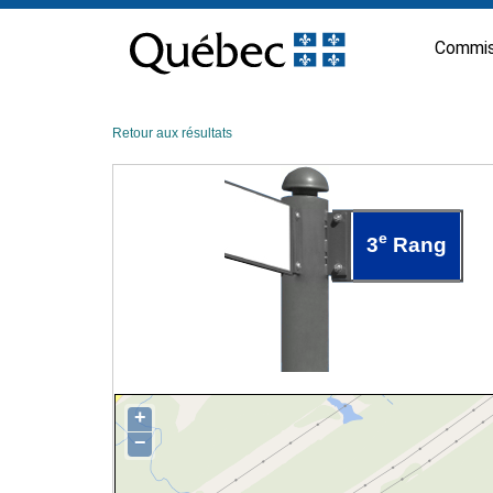
Passer
au
Commis
contenu
Retour aux résultats
e
3
Rang
+
−