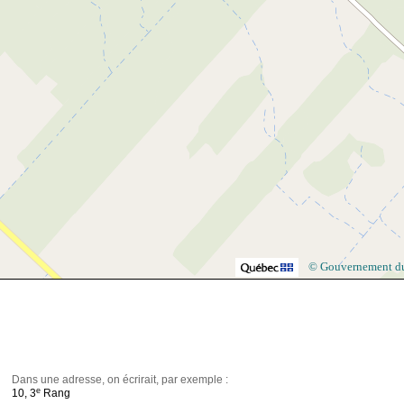
© Gouvernement d
Dans une adresse, on écrirait, par exemple :
e
10, 3
Rang