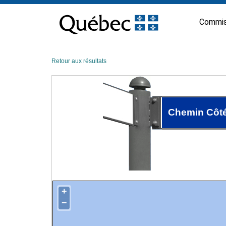
Passer
au
Commis
contenu
Retour aux résultats
Chemin Côt
+
−