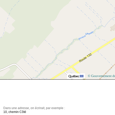
© Gouvernement d
Dans une adresse, on écrirait, par exemple :
10, chemin Côté