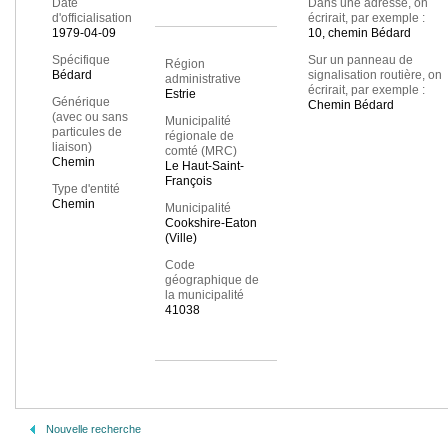
Date
Dans une adresse, on
d'officialisation
écrirait, par exemple :
1979-04-09
10, chemin Bédard
Spécifique
Sur un panneau de
Région
Bédard
signalisation routière, on
administrative
écrirait, par exemple :
Estrie
Générique
Chemin Bédard
(avec ou sans
Municipalité
particules de
régionale de
liaison)
comté (MRC)
Chemin
Le Haut-Saint-
François
Type d'entité
Chemin
Municipalité
Cookshire-Eaton
(Ville)
Code
géographique de
la municipalité
41038
Nouvelle recherche