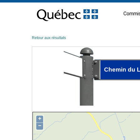
Passer
au
Commis
contenu
Retour aux résultats
Chemin du L
+
−