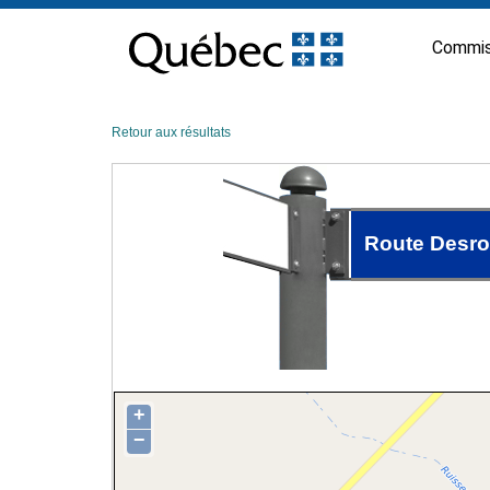
Passer
au
Commis
contenu
Retour aux résultats
Route Desro
+
−