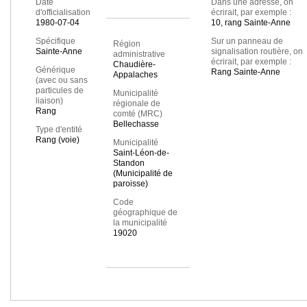
Date
Dans une adresse, on
d'officialisation
écrirait, par exemple :
1980-07-04
10, rang Sainte-Anne
Spécifique
Sur un panneau de
Région
Sainte-Anne
signalisation routière, on
administrative
écrirait, par exemple :
Chaudière-
Générique
Rang Sainte-Anne
Appalaches
(avec ou sans
particules de
Municipalité
liaison)
régionale de
Rang
comté (MRC)
Bellechasse
Type d'entité
Rang (voie)
Municipalité
Saint-Léon-de-
Standon
(Municipalité de
paroisse)
Code
géographique de
la municipalité
19020