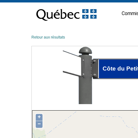
Passer
au
Commis
contenu
Retour aux résultats
Côte du Peti
+
−