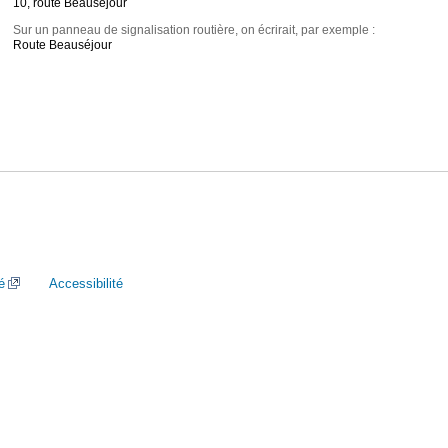
10, route Beauséjour
Sur un panneau de signalisation routière, on écrirait, par exemple :
Route Beauséjour
é
Accessibilité