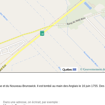
© Gouvernement d
sse et du Nouveau-Brunswick. Il est tombé au main des Anglais le 16 juin 1755. Des
Dans une adresse, on écrirait, par exemple :