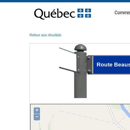
Passer
au
Commis
contenu
Retour aux résultats
Route Beaus
+
−